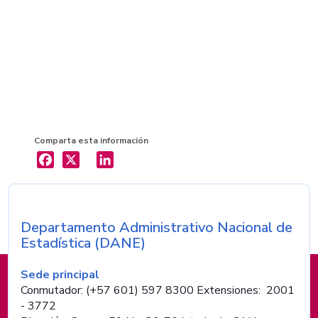
Comparta esta información
X
LinkedIn
Departamento Administrativo Nacional de
Nombre de la entidad
Estadística (DANE)
Información de pie de página
Sede principal
Conmutador: (+57 601) 597 8300 Extensiones: 2001
- 3772