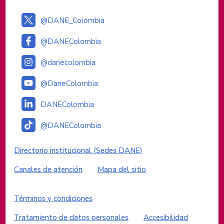
@DANE_Colombia
@DANEColombia
@danecolombia
@DaneColombia
DANEColombia
@DANEColombia
Enlaces institucionales
Directorio institucional (Sedes DANE)
Canales de atención
Mapa del sitio
Enlaces del sitio
Términos y condiciones
Tratamiento de datos personales
Accesibilidad