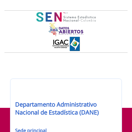
Nombre de la entidad
Departamento Administrativo
Información de pie de página
Nacional de Estadística (DANE)
Sede principal