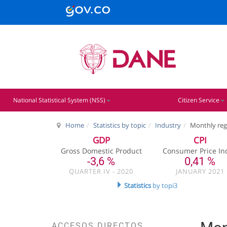
National Statistical System (NSS)
Citizen Service
Home
Statistics by topic
Industry
Monthly reg
GDP
CPI
Gross Domestic Product
Consumer Price In
-3,6 %
0,41 %
QUARTER IV - 2020
JANUARY 2021
Statistics
by topi3
ACCESOS DIRECTOS