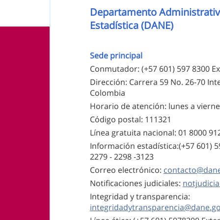
Nombre de la entidad
Departamento Administrativ
Estadística (DANE)
Información de pie de página
Sede principal
Conmutador: (+57 601) 597 8300 Ex
Dirección: Carrera 59 No. 26-70 Inte
Colombia
Horario de atención: lunes a viernes
Código postal: 111321
Línea gratuita nacional: 01 8000 9
Información estadística:(+57 601) 
2279 - 2298 -
3123
Correo electrónico:
contacto@dane
Notificaciones judiciales:
notjudici
Integridad y transparencia:
integridadytransparencia@dane.go