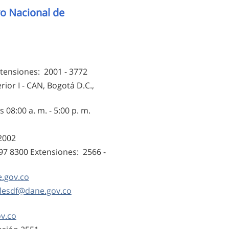
o Nacional de
Logos institucionales
tensiones: 2001 - 3772
rior I - CAN, Bogotá D.C.,
 08:00 a. m. - 5:00 p. m.
12002
597 8300 Extensiones: 2566 -
.gov.co
alesdf@dane.gov.co
v.co