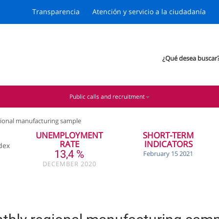
Transparencia
Atención y servicio a la ciudadanía
¿Qué desea buscar
Public calls and recruitment
ional manufacturing sample
UNEMPLOYMENT
SHORT-TERM
RATE
INDICATORS
dex
13,4 %
February 15 2021
DECEMBER 2020