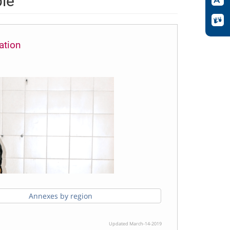
le
ation
Annexes by region
Updated March-14-2019