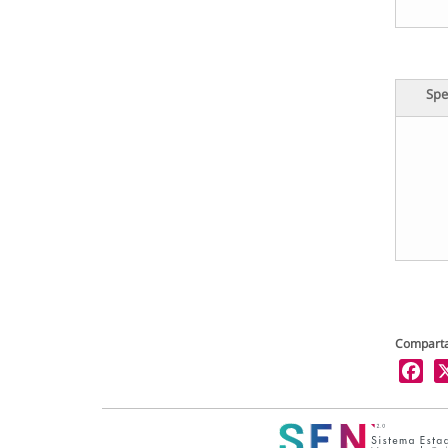
Spe
Comparta
X