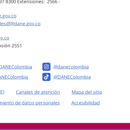
597 8300 Extensiones: 2566 -
.gov.co
alesdf@dane.gov.co
v.co
ensión 2551
DANEColombia
@danecolombia
ANEColombia
@DANEColombia
E)
Canales de atención
Mapa del sitio
miento de datos personales
Accesibilidad