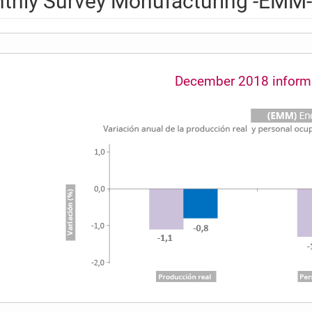
thly Survey Monufacturing -EMM-
December 2018 inform