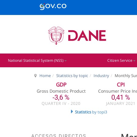
National Statistical System (NSS)
Citizen Service
Home
Statistics by topic
Industry
Monthly Su
GDP
CPI
Gross Domestic Product
Consumer Price In
-3,6 %
0,41 %
QUARTER IV - 2020
JANUARY 2021
Statistics
by topi3
ACCESOS DIRECTOS