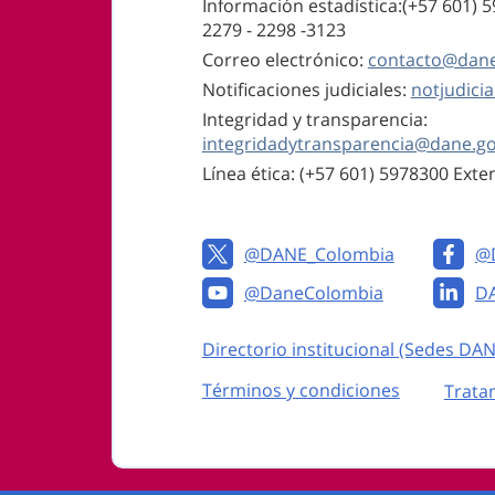
Información estadística:(+57 601) 
2279 - 2298 -
3123
Correo electrónico:
contacto@dane
Notificaciones judiciales:
notjudici
Integridad y transparencia:
integridadytransparencia@dane.go
Línea ética: (+57 601) 5978300 Ext
@DANE_Colombia
@
@DaneColombia
D
Enlaces institucionales
Directorio institucional (Sedes DAN
Enlaces del sitio
Términos y condiciones
Trata