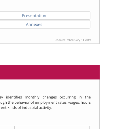
Presentation
Annexes
Updated: febreruary-14-2019
y identifies monthly changes occurring in the
ugh the behavior of employment rates, wages, hours
nt kinds of industrial activity.