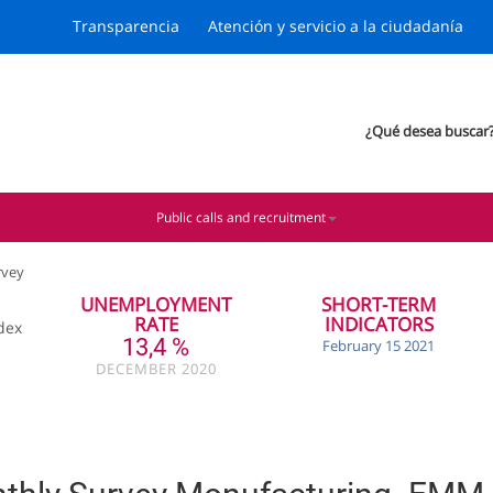
Transparencia
Atención y servicio a la ciudadanía
¿Qué desea buscar
Public calls and recruitment
rvey
UNEMPLOYMENT
SHORT-TERM
RATE
INDICATORS
dex
13,4 %
February 15 2021
DECEMBER 2020