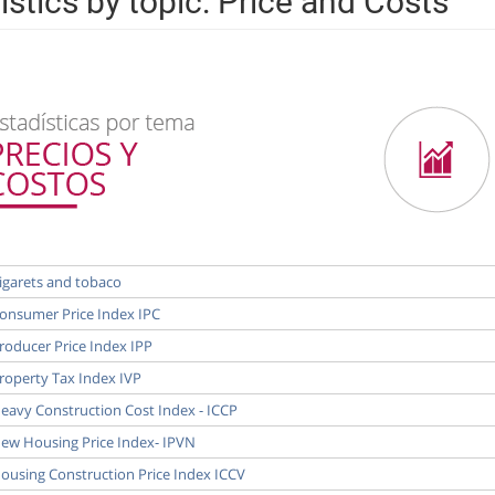
istics by topic: Price and Costs
igarets and tobaco
onsumer Price Index IPC
roducer Price Index IPP
roperty Tax Index IVP
eavy Construction Cost Index - ICCP
ew Housing Price Index- IPVN
ousing Construction Price Index ICCV