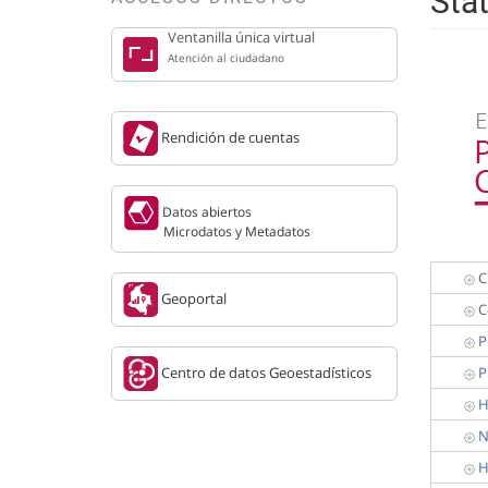
Stat
Ventanilla única virtual
Atención al ciudadano
Rendición de cuentas
Datos abiertos
Microdatos y Metadatos
C
Geoportal
C
P
Centro de datos Geoestadísticos
P
H
N
H