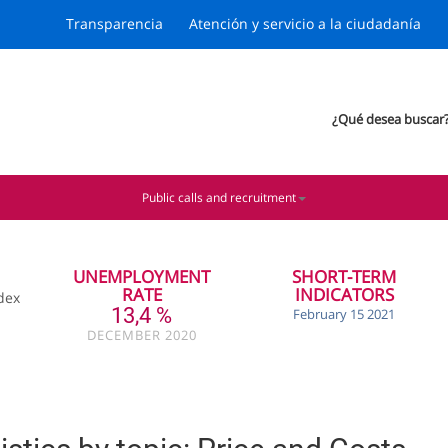
Transparencia
Atención y servicio a la ciudadanía
¿Qué desea buscar
Public calls and recruitment
UNEMPLOYMENT
SHORT-TERM
RATE
INDICATORS
dex
13,4 %
February 15 2021
DECEMBER 2020