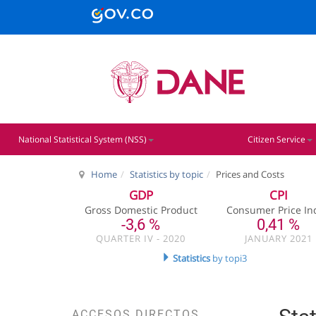
National Statistical System (NSS)
Citizen Service
Home
Statistics by topic
Prices and Costs
GDP
CPI
Gross Domestic Product
Consumer Price In
-3,6 %
0,41 %
QUARTER IV - 2020
JANUARY 2021
Statistics
by topi3
ACCESOS DIRECTOS