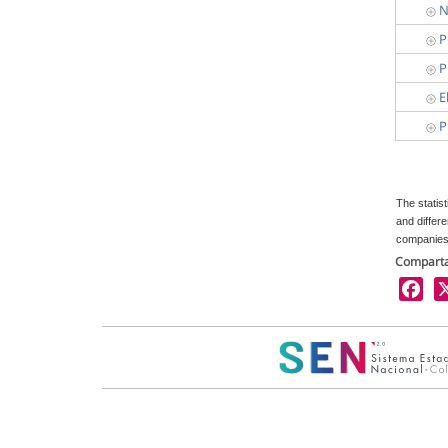
N
P
P
E
P
The statis
and differ
companies.
Comparta
X