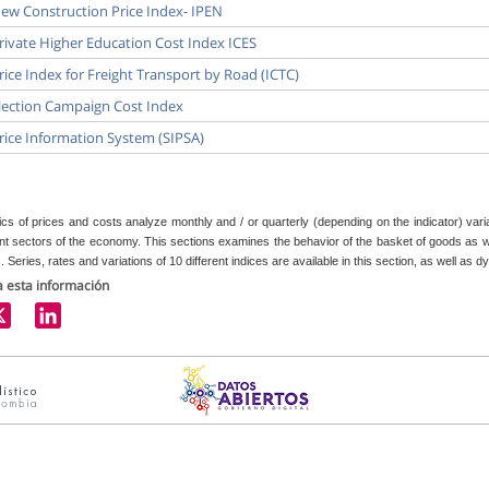
ew Construction Price Index- IPEN
rivate Higher Education Cost Index ICES
rice Index for Freight Transport by Road (ICTC)
lection Campaign Cost Index
rice Information System (SIPSA)
tics of prices and costs analyze monthly and / or quarterly (depending on the indicator) var
ent sectors of the economy. This sections examines the behavior of the basket of goods as w
 Series, rates and variations of 10 different indices are available in this section, as well a
 esta información
LinkedIn