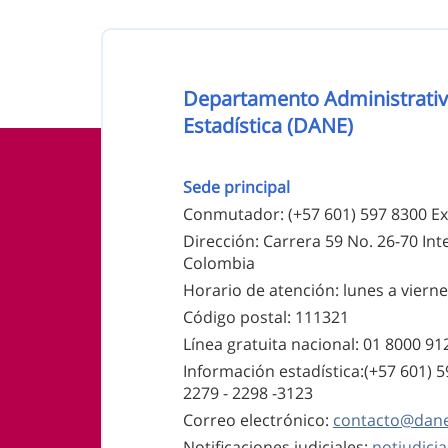
Nombre de la entidad
Departamento Administrativ
Estadística (DANE)
Información de pie de página
Sede principal
Conmutador: (+57 601) 597 8300 Ex
Dirección: Carrera 59 No. 26-70 Inte
Colombia
Horario de atención: lunes a viernes
Código postal: 111321
Línea gratuita nacional: 01 8000 9
Información estadística:(+57 601) 
2279 - 2298 -
3123
Correo electrónico:
contacto@dane
Notificaciones judiciales:
notjudici