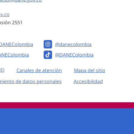
v.co
ensión 2551
DANEColombia
@danecolombia
ANEColombia
@DANEColombia
E)
Canales de atención
Mapa del sitio
miento de datos personales
Accesibilidad
 Colombia