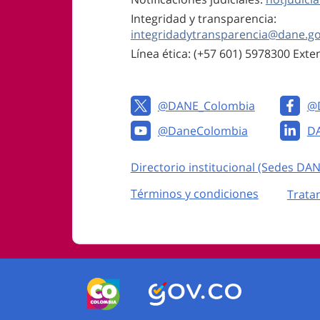
Integridad y transparencia:
integridadytransparencia@dane.go
Línea ética: (+57 601) 5978300 Ext
@DANE_Colombia
@
@DaneColombia
D
Enlaces institucionales
Directorio institucional (Sedes DAN
Enlaces del sitio
Términos y condiciones
Trata
Logos del Gobierno de Colombia
Logo marca Colombia
Logo Gobierno de