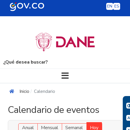
EN
ES
¿Qué desea buscar?
Navegación principal
Inicio
Calendario
Calendario de eventos
Anual
Mensual
Semanal
Hoy