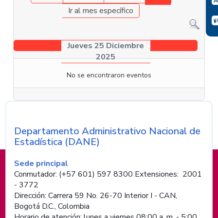
Ir al mes específico
Jueves 25 Diciembre
2025
No se encontraron eventos
Departamento Administrativo Nacional de
Nombre de la entidad
Estadística (DANE)
Información de pie de página
Sede principal
Conmutador: (+57 601) 597 8300 Extensiones: 2001
- 3772
Dirección: Carrera 59 No. 26-70 Interior I - CAN,
Bogotá D.C., Colombia
Horario de atención: lunes a viernes 08:00 a. m. - 5:00