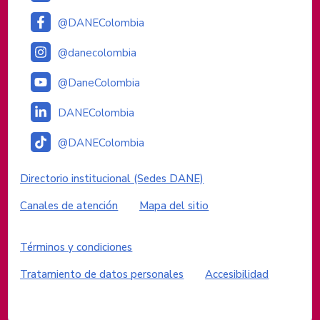
@DANEColombia
@danecolombia
@DaneColombia
DANEColombia
@DANEColombia
Enlaces institucionales
Directorio institucional (Sedes DANE)
Canales de atención
Mapa del sitio
Enlaces del sitio
Términos y condiciones
Tratamiento de datos personales
Accesibilidad