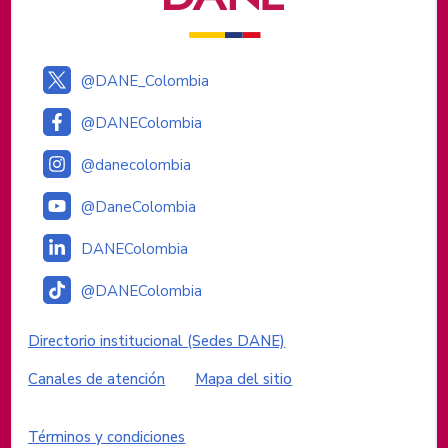
@DANE_Colombia
@DANEColombia
@danecolombia
@DaneColombia
DANEColombia
@DANEColombia
Enlaces institucionales
Directorio institucional (Sedes DANE)
Canales de atención
Mapa del sitio
Enlaces del sitio
Términos y condiciones