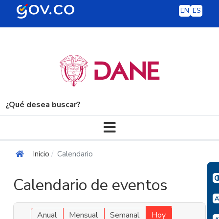
EN
ES
¿Qué desea buscar?
Navegación principal
Inicio
Calendario
Calendario de eventos
Anual
Mensual
Semanal
Hoy