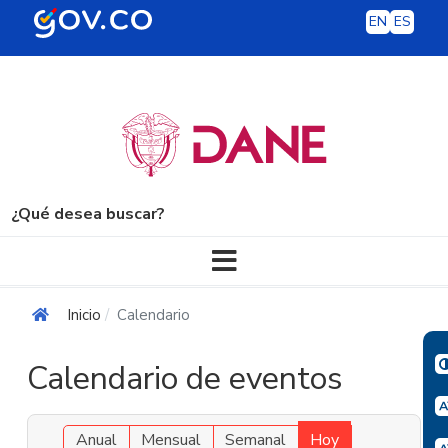
EN
ES
¿Qué desea buscar?
Navegación principal
Inicio
Calendario
Calendario de eventos
Anual
Mensual
Semanal
Hoy