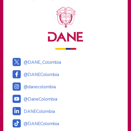
Logos institucionales
@DANE_Colombia
@DANEColombia
@danecolombia
@DaneColombia
DANEColombia
@DANEColombia