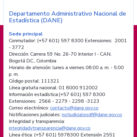
Departamento Administrativo Nacional de
Nombre de la entidad
Estadística (DANE)
Información de pie de página
Sede principal
Conmutador: (+57 601) 597 8300 Extensiones: 2001
- 3772
Dirección: Carrera 59 No. 26-70 Interior I - CAN,
Bogotá D.C., Colombia
Horario de atención: lunes a viernes 08:00 a. m. - 5:00
p. m.
Código postal: 111321
Línea gratuita nacional: 01 8000 912002
Información estadística:(+57 601) 597 8300
Extensiones: 2566 - 2279 - 2298 -
3123
Correo electrónico:
contacto@dane.gov.co
Notificaciones judiciales:
notjudicialesdf@dane.gov.co
Integridad y transparencia:
integridadytransparencia@dane.gov.co
Línea ética: (+57 601) 5978300 Extensión 2551