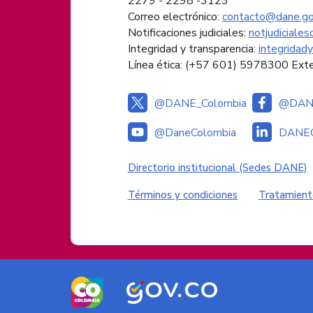
2279 - 2298 -
3123
Correo electrónico:
contacto@dane.go
Notificaciones judiciales:
notjudiciale
Integridad y transparencia:
integridad
Línea ética: (+57 601) 5978300 Ext
@DANE_Colombia
@DANE
@DaneColombia
DANEC
Enlaces institucional
Directorio institucional (Sedes DANE)
Enlaces del sitio
Términos y condiciones
Tratamient
Logos del Gobierno de Colombia
Logo marca Colombia
Logo Gobierno de 