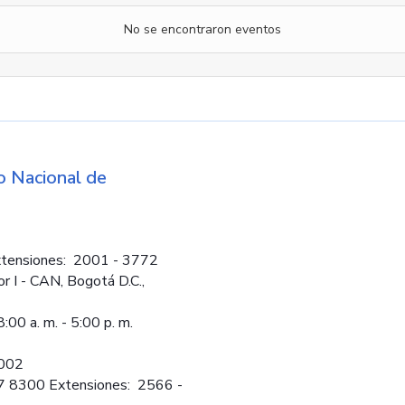
No se encontraron eventos
d
 Nacional de
Logos institucio
tensiones: 2001 - 3772
or I - CAN, Bogotá D.C.,
:00 a. m. - 5:00 p. m.
2002
97 8300 Extensiones: 2566 -