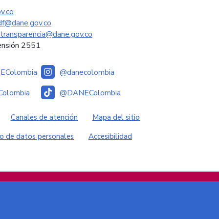
v.co
sdf@dane.gov.co
ytransparencia@dane.gov.co
ensión 2551
Colombia
@danecolombia
olombia
@DANEColombia
es
Canales de atención
Mapa del sitio
o de datos personales
Accesibilidad
Colombia