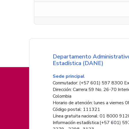
Nombre de la entida
Departamento Administrativo
Estadística (DANE)
Información de pie de página
Sede principal
Conmutador: (+57 601) 597 8300 Ex
Dirección: Carrera 59 No. 26-70 Interi
Colombia
Horario de atención: lunes a viernes 08
Código postal: 111321
Línea gratuita nacional: 01 8000 91
Información estadística:(+57 601) 5