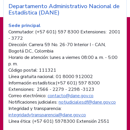
Departamento Administrativo Nacional de
Nombre de la entidad
Estadística (DANE)
Información de pie de página
Sede principal
Conmutador: (+57 601) 597 8300 Extensiones: 2001
- 3772
Dirección: Carrera 59 No. 26-70 Interior I - CAN,
Bogotá D.C., Colombia
Horario de atención: lunes a viernes 08:00 a. m. - 5:00
p. m.
Código postal: 111321
Línea gratuita nacional: 01 8000 912002
Información estadística:(+57 601) 597 8300
Extensiones: 2566 - 2279 - 2298 -
3123
Correo electrónico:
contacto@dane.gov.co
Notificaciones judiciales:
notjudicialesdf@dane.gov.co
Integridad y transparencia:
integridadytransparencia@dane.gov.co
Línea ética: (+57 601) 5978300 Extensión 2551