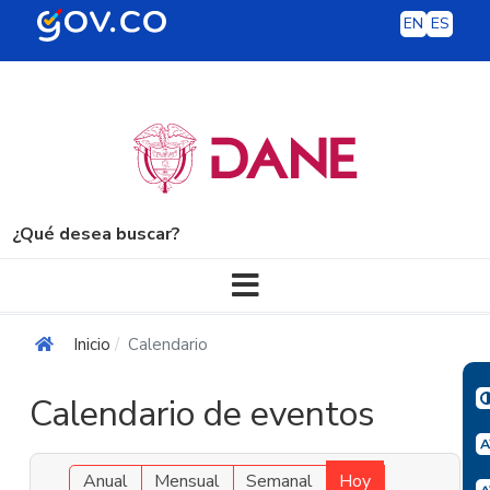
EN
ES
¿Qué desea buscar?
Navegación principal
Inicio
Calendario
Calendario de eventos
Anual
Mensual
Semanal
Hoy