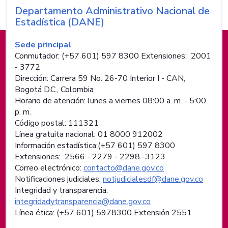
Departamento Administrativo Nacional de
Nombre de la entidad
Estadística (DANE)
Información de pie de página
Sede principal
Conmutador: (+57 601) 597 8300 Extensiones: 2001
- 3772
Dirección: Carrera 59 No. 26-70 Interior I - CAN,
Bogotá D.C., Colombia
Horario de atención: lunes a viernes 08:00 a. m. - 5:00
p. m.
Código postal: 111321
Línea gratuita nacional: 01 8000 912002
Información estadística:(+57 601) 597 8300
Extensiones: 2566 - 2279 - 2298 -
3123
Correo electrónico:
contacto@dane.gov.co
Notificaciones judiciales:
notjudicialesdf@dane.gov.co
Integridad y transparencia:
integridadytransparencia@dane.gov.co
Línea ética: (+57 601) 5978300 Extensión 2551