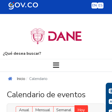
EN
ES
¿Qué desea buscar?
Navegación principal
Inicio
Calendario
Calendario de eventos
Anual
Mensual
Semanal
Hoy