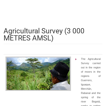
Agricultural Survey (3 000
METRES AMSL)
The Agricultural
Survey carried
out in the region
of moors in the
regions of
Guerrero,
Iguaque,
Merchán,
Rabanal and the
spring of the
river Bogotá,
seeks to gather