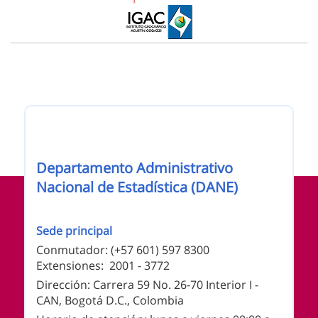
Nombre de la entidad
Departamento Administrativo
Información de pie de página
Nacional de Estadística (DANE)
Sede principal
Conmutador: (+57 601) 597 8300
Extensiones: 2001 - 3772
Dirección: Carrera 59 No. 26-70 Interior I -
CAN, Bogotá D.C., Colombia