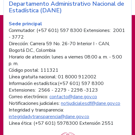
Departamento Administrativo Nacional de
Nombre de la entidad
Estadística (DANE)
Información de pie de página
Sede principal
Conmutador: (+57 601) 597 8300 Extensiones: 2001
- 3772
Dirección: Carrera 59 No. 26-70 Interior I - CAN,
Bogotá D.C., Colombia
Horario de atención: lunes a viernes 08:00 a. m. - 5:00
p. m.
Código postal: 111321
Línea gratuita nacional: 01 8000 912002
Información estadística:(+57 601) 597 8300
Extensiones: 2566 - 2279 - 2298 -
3123
Correo electrónico:
contacto@dane.gov.co
Notificaciones judiciales:
notjudicialesdf@dane.gov.co
Integridad y transparencia:
integridadytransparencia@dane.gov.co
Línea ética: (+57 601) 5978300 Extensión 2551