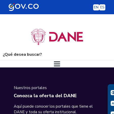
EN
ES
¿Qué desea buscar?
Navegación principal
Nuestros portales
Conozca la oferta del DANE
Aquí puede conocer los portales que tiene el
DANE y toda su oferta institucional.