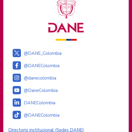
Logos institucionales
@DANE_Colombia
@DANEColombia
@danecolombia
@DaneColombia
DANEColombia
@DANEColombia
Enlaces institucionales
Directorio institucional (Sedes DANE)