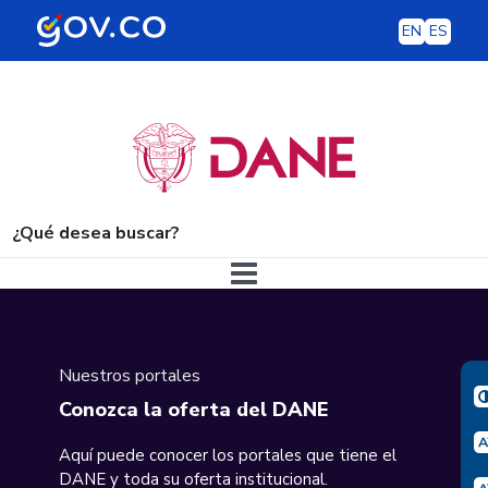
EN
ES
¿Qué desea buscar?
Navegación principal
Nuestros portales
Conozca la oferta del DANE
Aquí puede conocer los portales que tiene el
DANE y toda su oferta institucional.