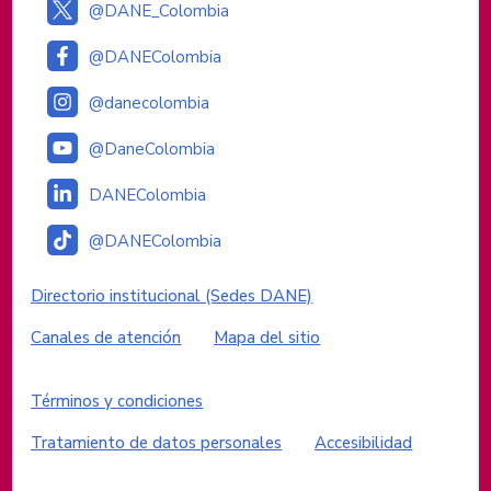
@DANE_Colombia
@DANEColombia
@danecolombia
@DaneColombia
DANEColombia
@DANEColombia
Enlaces institucionales
Directorio institucional (Sedes DANE)
Canales de atención
Mapa del sitio
Enlaces del sitio
Términos y condiciones
Tratamiento de datos personales
Accesibilidad