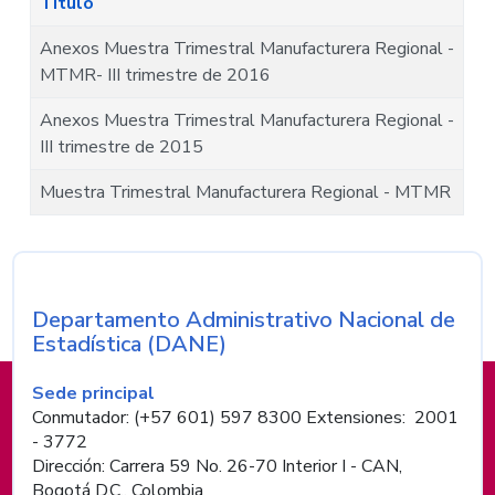
Título
Anexos Muestra Trimestral Manufacturera Regional -
MTMR- III trimestre de 2016
Anexos Muestra Trimestral Manufacturera Regional -
III trimestre de 2015
Muestra Trimestral Manufacturera Regional - MTMR
Departamento Administrativo Nacional de
Nombre de la entidad
Estadística (DANE)
Información de pie de página
Sede principal
Conmutador: (+57 601) 597 8300 Extensiones: 2001
- 3772
Dirección: Carrera 59 No. 26-70 Interior I - CAN,
Bogotá D.C., Colombia