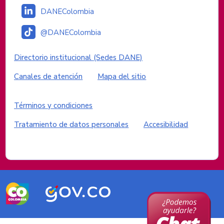
DANEColombia
@DANEColombia
Enlaces institucionales
Directorio institucional (Sedes DANE)
Canales de atención
Mapa del sitio
Enlaces del sitio
Términos y condiciones
Tratamiento de datos personales
Accesibilidad
Logos del Gobierno de Colombia
Logo
Logo
marca
Gobierno
Colombia
de
Colombia