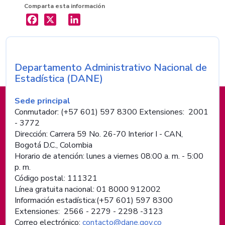
Comparta esta información
X
LinkedIn
Departamento Administrativo Nacional de
Nombre de la entidad
Estadística (DANE)
Información de pie de página
Sede principal
Conmutador: (+57 601) 597 8300 Extensiones: 2001
- 3772
Dirección: Carrera 59 No. 26-70 Interior I - CAN,
Bogotá D.C., Colombia
Horario de atención: lunes a viernes 08:00 a. m. - 5:00
p. m.
Código postal: 111321
Línea gratuita nacional: 01 8000 912002
Información estadística:(+57 601) 597 8300
Extensiones: 2566 - 2279 - 2298 -
3123
Correo electrónico:
contacto@dane.gov.co