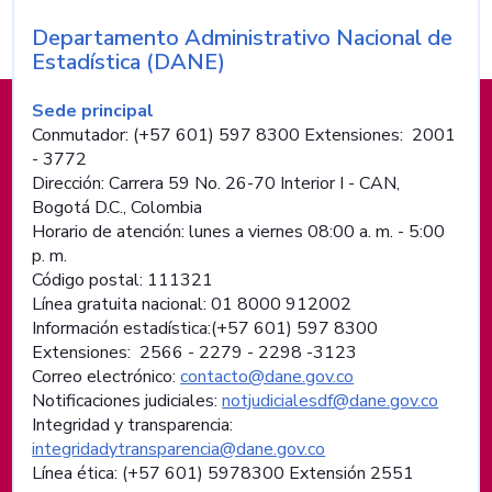
Departamento Administrativo Nacional de
Nombre de la entidad
Estadística (DANE)
Información de pie de página
Sede principal
Conmutador: (+57 601) 597 8300 Extensiones: 2001
- 3772
Dirección: Carrera 59 No. 26-70 Interior I - CAN,
Bogotá D.C., Colombia
Horario de atención: lunes a viernes 08:00 a. m. - 5:00
p. m.
Código postal: 111321
Línea gratuita nacional: 01 8000 912002
Información estadística:(+57 601) 597 8300
Extensiones: 2566 - 2279 - 2298 -
3123
Correo electrónico:
contacto@dane.gov.co
Notificaciones judiciales:
notjudicialesdf@dane.gov.co
Integridad y transparencia:
integridadytransparencia@dane.gov.co
Línea ética: (+57 601) 5978300 Extensión 2551