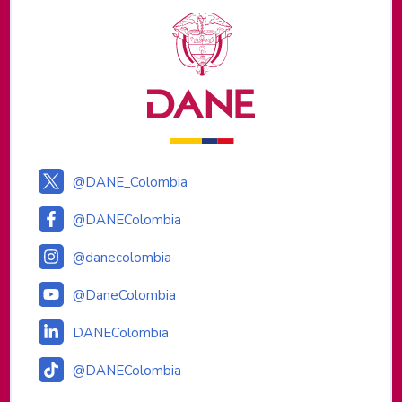
Logos institucionales
@DANE_Colombia
@DANEColombia
@danecolombia
@DaneColombia
DANEColombia
@DANEColombia