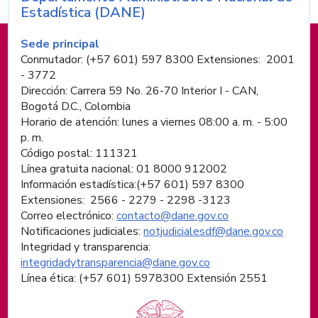
Nombre de la entidad
Estadística (DANE)
Información de pie de página
Sede principal
Conmutador: (+57 601) 597 8300 Extensiones: 2001
- 3772
Dirección: Carrera 59 No. 26-70 Interior I - CAN,
Bogotá D.C., Colombia
Horario de atención: lunes a viernes 08:00 a. m. - 5:00
p. m.
Código postal: 111321
Línea gratuita nacional: 01 8000 912002
Información estadística:(+57 601) 597 8300
Extensiones: 2566 - 2279 - 2298 -
3123
Correo electrónico:
contacto@dane.gov.co
Notificaciones judiciales:
notjudicialesdf@dane.gov.co
Integridad y transparencia:
integridadytransparencia@dane.gov.co
Línea ética: (+57 601) 5978300 Extensión 2551
Logos institucionales