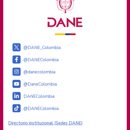
@DANE_Colombia
@DANEColombia
@danecolombia
@DaneColombia
DANEColombia
@DANEColombia
Enlaces institucionales
Directorio institucional (Sedes DANE)