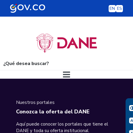
EN
ES
¿Qué desea buscar?
Navegación principal
Nuestros portales
Conozca la oferta del DANE
Aquí puede conocer los portales que tiene el
DANE y toda su oferta institucional.