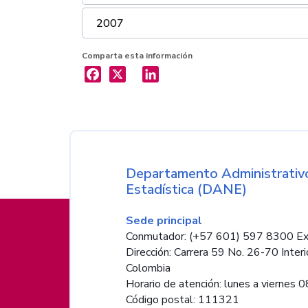
2007
Comparta esta información
X
LinkedIn
Nombre de la entida
Departamento Administrativo
Estadística (DANE)
Información de pie de página
Sede principal
Conmutador: (+57 601) 597 8300 Ex
Dirección: Carrera 59 No. 26-70 Interi
Colombia
Horario de atención: lunes a viernes 08
Código postal: 111321