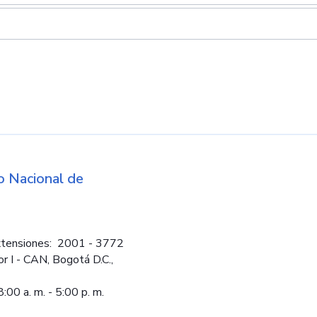
d
 Nacional de
Logos institucio
tensiones: 2001 - 3772
or I - CAN, Bogotá D.C.,
:00 a. m. - 5:00 p. m.