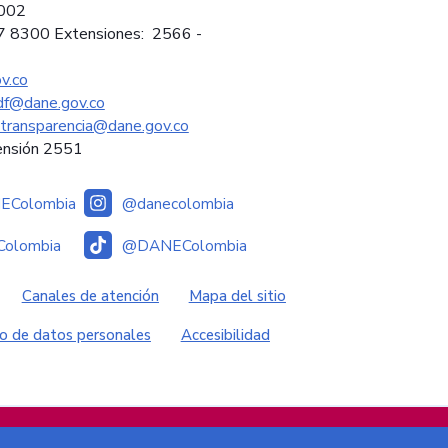
2002
97 8300 Extensiones: 2566 -
v.co
sdf@dane.gov.co
ytransparencia@dane.gov.co
ensión 2551
Colombia
@danecolombia
olombia
@DANEColombia
es
Canales de atención
Mapa del sitio
o de datos personales
Accesibilidad