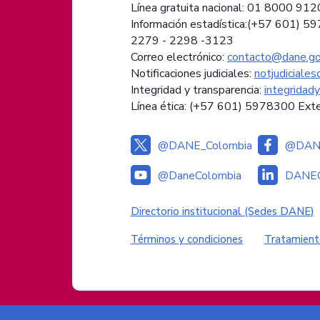
Línea gratuita nacional: 01 8000 91
Información estadística:(+57 601) 5
2279 - 2298 -
3123
Correo electrónico:
contacto@dane.go
Notificaciones judiciales:
notjudiciale
Integridad y transparencia:
integridad
Línea ética: (+57 601) 5978300 Ext
@DANE_Colombia
@DANE
@DaneColombia
DANEC
Enlaces institucional
Directorio institucional (Sedes DANE)
Enlaces del sitio
Términos y condiciones
Tratamient
Logos del Gobierno de Colombia